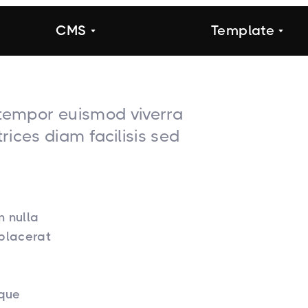
CMS
Template
t tempor euismod viverra
rices diam facilisis sed
 nulla
 placerat
sque