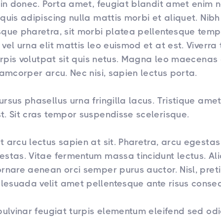
udin donec. Porta amet, feugiat blandit amet enim 
quis adipiscing nulla mattis morbi et aliquet. Nibh
sque pharetra, sit morbi platea pellentesque temp
vel urna elit mattis leo euismod et at est. Viverra 
turpis volutpat sit quis netus. Magna leo maecenas 
lamcorper arcu. Nec nisi, sapien lectus porta.
rsus phasellus urna fringilla lacus. Tristique ame
t. Sit cras tempor suspendisse scelerisque.
t arcu lectus sapien at sit. Pharetra, arcu egesta
estas. Vitae fermentum massa tincidunt lectus. A
ornare aenean orci semper purus auctor. Nisl, pret
esuada velit amet pellentesque ante risus conse
pulvinar feugiat turpis elementum eleifend sed odi