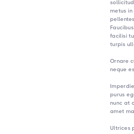
sollicit
metus in 
pellente
Faucibus 
facilisi 
turpis ul
Ornare cu
neque es
Imperdie
purus eg
nunc at 
amet mal
Ultrices 