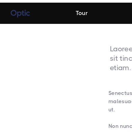
Tour
Laoree
sit ti
etiam.
Senectus
malesuad
ut.
Non nunc