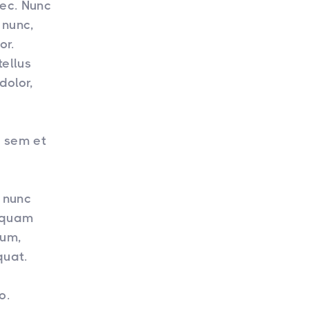
nec. Nunc
 nunc,
or.
tellus
dolor,
t sem et
s nunc
liquam
ium,
quat.
o.