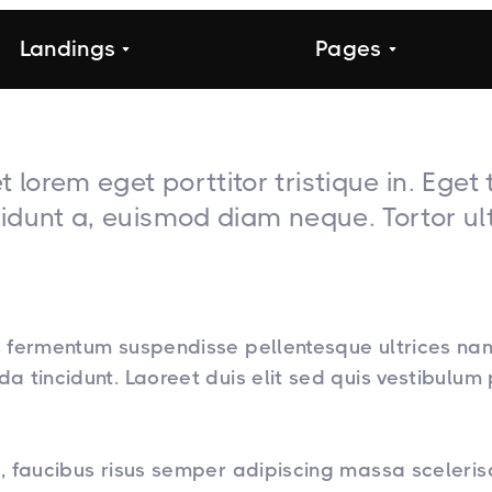
Landings
Pages
t lorem eget porttitor tristique in. Ege
ncidunt a, euismod diam neque. Tortor ult
 fermentum suspendisse pellentesque ultrices nam
a tincidunt. Laoreet duis elit sed quis vestibulum
, faucibus risus semper adipiscing massa sceleri